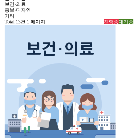
보건·의료
홍보·디자인
기타
Total 13건
1 페이지
진행중
대기중