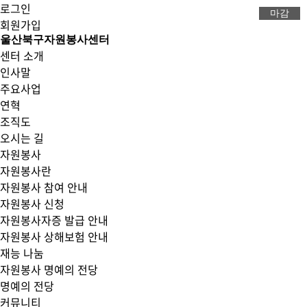
로그인
마감
마감
마감
마감
마감
마감
마감
마감
마감
마감
마감
마감
마감
회원가입
울산북구자원봉사센터
센터 소개
인사말
주요사업
연혁
조직도
오시는 길
자원봉사
자원봉사란
자원봉사 참여 안내
자원봉사 신청
자원봉사자증 발급 안내
자원봉사 상해보험 안내
재능 나눔
자원봉사 명예의 전당
명예의 전당
커뮤니티