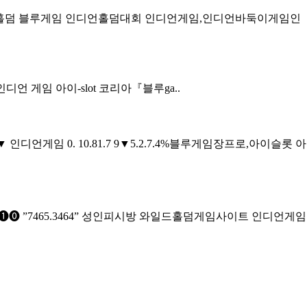
인디언 홀덤 블루게임 인디언홀덤대회 인디언게임,인디언바둑이게임인
 인디언 게임 아이-slot 코리아『블루ga..
인디언게임 0. 10.81.7 9▼5.2.7.4%블루게임장프로,아이슬롯 아
⓿ ”7465.3464” 성인피시방 와일드홀덤게임사이트 인디언게임