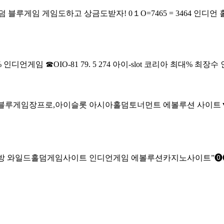
 홀덤 블루게임
게임도하고 상금도받자! 0１O=7465 = 3464 
%
인디언게임 ☎OIO-81 79. 5 274 아이-slot 코리아 최대% 최장수
2.7.4%블루게임장프로,아이슬롯 아시아홀덤토너먼트
에볼루션 사이트▼ 
인피시방 와일드홀덤게임사이트 인디언게임
에볼루션카­지노사이트”⓿❶