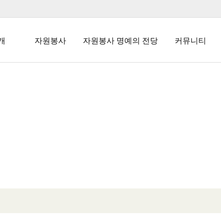
개
자원봉사
자원봉사 명예의 전당
커뮤니티
말
자원봉사란
명예의 전당
공지사항
업
자원봉사 참여
자유게시판
안내
질문과 답변
재능기부
자원봉사 신청
도
자원봉사자증
길
발급 안내
재능기부
자원봉사
상해보험 안내
재능 나눔