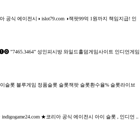
공식 에이전시◑ islot79.com ◑잭팟99억 1원까지 책임지급! 인
⓿ ”7465.3464” 성인피시방 와일드홀덤게임사이트 인디언게임
et ▶아이슬롯 블루게임 정품슬롯 슬롯잭팟 슬롯환수율% 슬롯라이브
ndigogame24.com ★코리아 공식 에이전시 아이 슬롯 , 인디언 ..