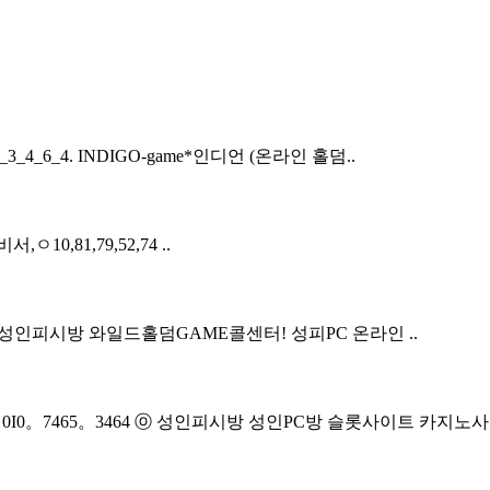
4_6_4. INDIGO-game*인디언 (온라인 홀덤..
ㅇ10,81,79,52,74 ..
C방 성인피시방 와일드홀덤GAME콜센터! 성피PC 온라인 ..
0。7465。3464 ⓞ 성인피시방 성인PC방 슬롯사이트 카지노사