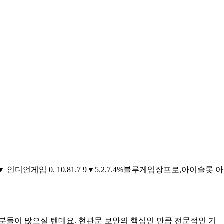
인디언게임 0. 10.81.7 9▼5.2.7.4%블루게임장프로,아이슬롯 아
분들이 많으실 텐데요. 현관문 보안의 핵심인 만큼 전문적인 기