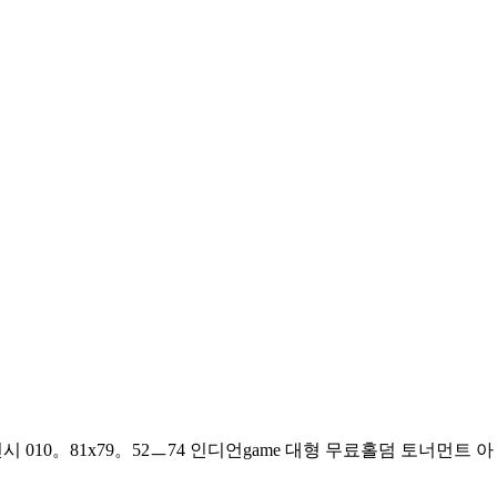
010。81x79。52ㅡ74 인디언game 대형 무료홀덤 토너먼트 아