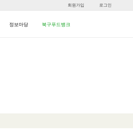
회원가입
로그인
정보마당
북구푸드뱅크
언론보도
북구푸드뱅크
포토갤러리
이용대상 및
신청방법
웹진
북구푸드뱅크
자료실
자료실
자원봉사 활동처
안내
할인가맹점 안내