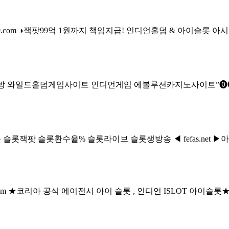
.com ◑잭팟99억 1원까지 책임지급!
인디언홀덤 & 아이슬롯 아시아 
인피시방 와일드홀덤게임사이트 인디언게임
에볼루션카­지노사이트”⓿❶
품슬롯 슬롯잭팟 슬롯환수율% 슬롯라이브
슬롯생방송 ◀ fefas.n
4.com ★코리아 공식 에이전시
아이 슬롯 , 인디언 ISLOT 아이슬롯★ i