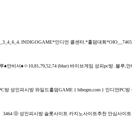
_4_6_4.
INDIGOGAME*인디언 콜센터.*홀덤대회*OIO__7465_3_
루♠안비서♠ㅇ10,81,79,52,74 (blue) 바이브게임 성피pc방 .블루,안비서,
언PC방
성인피시방 와일드홀덤GAME { bibegm.com } 인디언P
3464 ⓞ 성인피시방
슬롯사이트 카지노사이트추천 안심사이트 0I