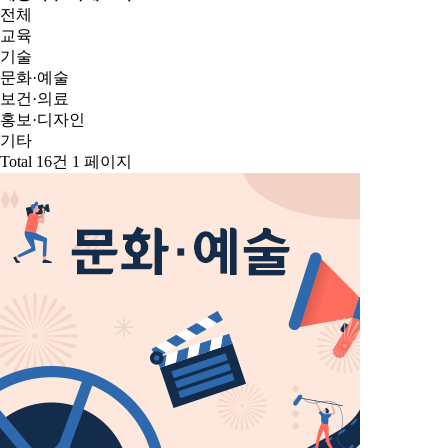
전체
교육
기술
문화·예술
보건·의료
홍보·디자인
기타
Total 16건
1 페이지