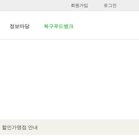
회원가입
로그인
정보마당
북구푸드뱅크
언론보도
북구푸드뱅크
포토갤러리
이용대상 및
신청방법
웹진
북구푸드뱅크
자료실
자료실
자원봉사 활동처
안내
할인가맹점 안내
할인가맹점 안내