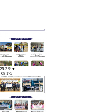
025-2호 ♥
-08
175