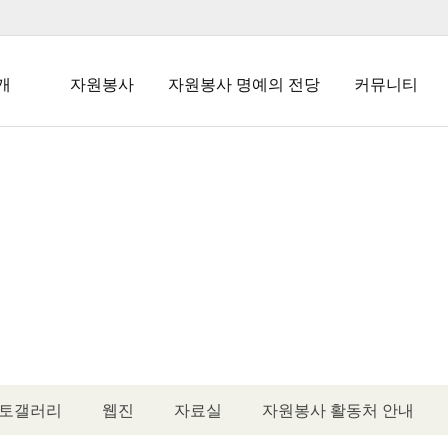
개
자원봉사
자원봉사 명예의 전당
커뮤니티
말
자원봉사란
명예의 전당
공지사항
업
자원봉사 참여
자유게시판
안내
웹진
질문과 답변
자원봉사 신청
도
자원봉사자증
정보마당
웹진
길
발급 안내
자원봉사
상해보험 안내
토갤러리
웹진
자료실
자원봉사 활동처 안내
재능 나눔