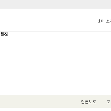
센터 소
웹진
인사
주요사
연혁
조직
오시는 
언론보도
포